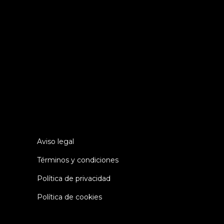
«Dicen que el genio tiene una
capacidad infinita para tomar las
medidas adecuadas. Es una muy mala
definición, pero sí se aplica a un
trabajo de detectives.»
(Sherlock
Holmes)
Aviso legal
Términos y condiciones
Política de privacidad
Política de cookies