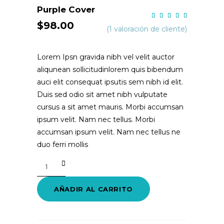
Purple Cover
Valo
1
con
$
98.00
5.00
(
1
valoración de cliente)
de 5
en
base
a
Lorem Ipsn gravida nibh vel velit auctor
valoración
de un
aliqunean sollicitudinlorem quis bibendum
cliente
auci elit consequat ipsutis sem nibh id elit.
Duis sed odio sit amet nibh vulputate
cursus a sit amet mauris. Morbi accumsan
ipsum velit. Nam nec tellus. Morbi
accumsan ipsum velit. Nam nec tellus ne
duo ferri mollis
Purple
Cover
quantity
AÑADIR AL CARRITO