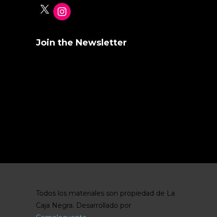
X
Instagram
Join the Newsletter
Stay informed about the latest events.
Error:
Formulario de contacto no
encontrado.
Todos los materiales son propiedad de La
Caja Negra. Desarrollado por