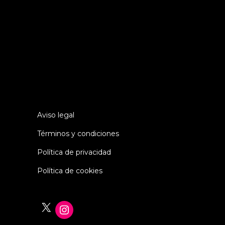
«Dicen que el genio tiene una
capacidad infinita para tomar las
medidas adecuadas. Es una muy mala
definición, pero sí se aplica a un
trabajo de detectives.»
(Sherlock
Holmes)
Aviso legal
Términos y condiciones
Política de privacidad
Política de cookies
X
Instagram