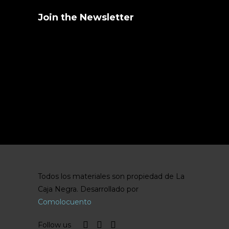
Join the Newsletter
Stay informed about the latest events.
Error:
Formulario de contacto no
encontrado.
Todos los materiales son propiedad de La
Caja Negra. Desarrollado por
Comolocuento
Follow us