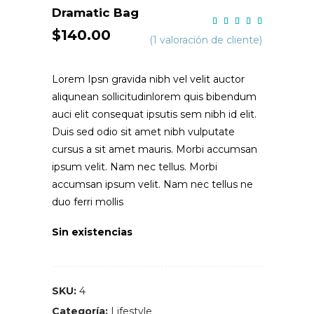
Dramatic Bag
Valo
1
con
$
140.00
5.00
(
1
valoración de cliente)
de 5
en
base
a
Lorem Ipsn gravida nibh vel velit auctor
valoración
de un
aliqunean sollicitudinlorem quis bibendum
cliente
auci elit consequat ipsutis sem nibh id elit.
Duis sed odio sit amet nibh vulputate
cursus a sit amet mauris. Morbi accumsan
ipsum velit. Nam nec tellus. Morbi
accumsan ipsum velit. Nam nec tellus ne
duo ferri mollis
Sin existencias
SKU:
4
Categoría:
Lifestyle