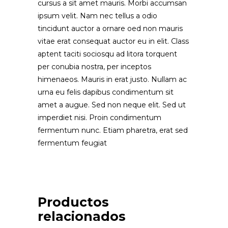
cursus a sit amet mauris. Morbi accumsan
ipsum velit. Nam nec tellus a odio
tincidunt auctor a ornare oed non mauris
vitae erat consequat auctor eu in elit. Class
aptent taciti sociosqu ad litora torquent
per conubia nostra, per inceptos
himenaeos. Mauris in erat justo. Nullam ac
urna eu felis dapibus condimentum sit
amet a augue. Sed non neque elit. Sed ut
imperdiet nisi. Proin condimentum
fermentum nunc. Etiam pharetra, erat sed
fermentum feugiat
Productos
Raw Mug
relacionados
Valorado
con
AÑADIR AL CARRITO
4.00