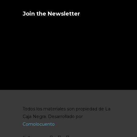
Join the Newsletter
Stay informed about the latest events.
Error:
Formulario de contacto no
encontrado.
Todos los materiales son propiedad de La
Caja Negra. Desarrollado por
Comolocuento