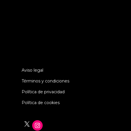
«Dicen que el genio tiene una
capacidad infinita para tomar las
medidas adecuadas. Es una muy mala
definición, pero sí se aplica a un
trabajo de detectives.»
(Sherlock
Holmes)
Aviso legal
Términos y condiciones
Política de privacidad
Política de cookies
X
Instagram