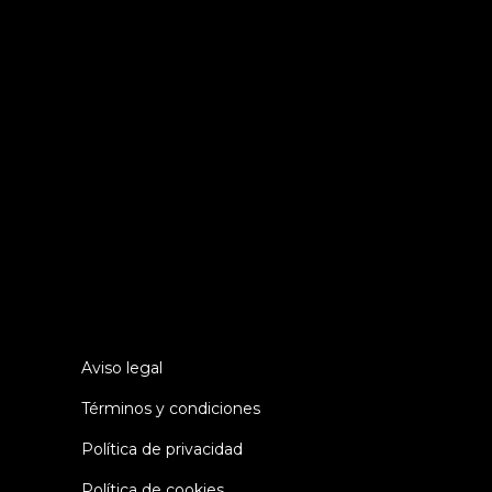
«Dicen que el genio tiene una
capacidad infinita para tomar las
medidas adecuadas. Es una muy mala
definición, pero sí se aplica a un
trabajo de detectives.»
(Sherlock
Holmes)
Aviso legal
Términos y condiciones
Política de privacidad
Política de cookies