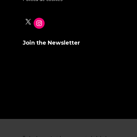
X
Instagram
Join the Newsletter
Stay informed about the latest events.
Error:
Formulario de contacto no
encontrado.